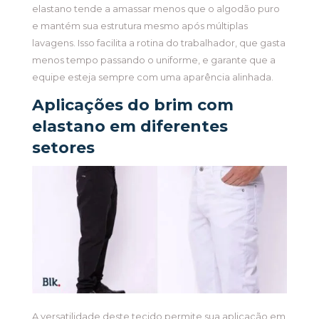
elastano tende a amassar menos que o algodão puro
e mantém sua estrutura mesmo após múltiplas
lavagens. Isso facilita a rotina do trabalhador, que gasta
menos tempo passando o uniforme, e garante que a
equipe esteja sempre com uma aparência alinhada.
Aplicações do brim com
elastano em diferentes
setores
A versatilidade deste tecido permite sua aplicação em