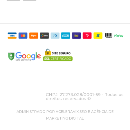
CNPJ: 27.273.028/0001-59 - Todos os
direitos reservados ©
ADMINISTRADO POR ACELERAVIX SEO E AGÊNCIA DE
MARKETING DIGITAL