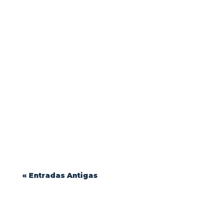
Durabilidade e Conforto: Como Escolher o
Melhor Tecido para Uniformes Profissionais
| Blink Jeans...
« Entradas Antigas