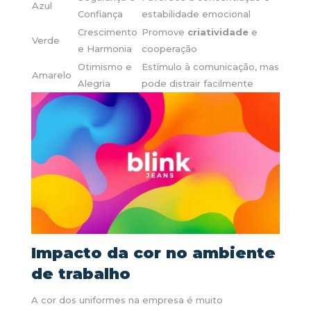
Azul
Confiança
estabilidade emocional
Crescimento
Promove
criatividade
e
Verde
e Harmonia
cooperação
Otimismo e
Estímulo à comunicação, mas
Amarelo
Alegria
pode distrair facilmente
Impacto da cor no ambiente
de trabalho
A cor dos uniformes na empresa é muito