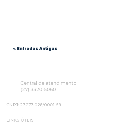
Durabilidade e Conforto: Como Escolher o
Melhor Tecido para Uniformes Profissionais
| Blink Jeans...
« Entradas Antigas
Central de atendimento
(27) 3320-5060
CNPJ: 27.273.028/0001-59
LINKS ÚTEIS