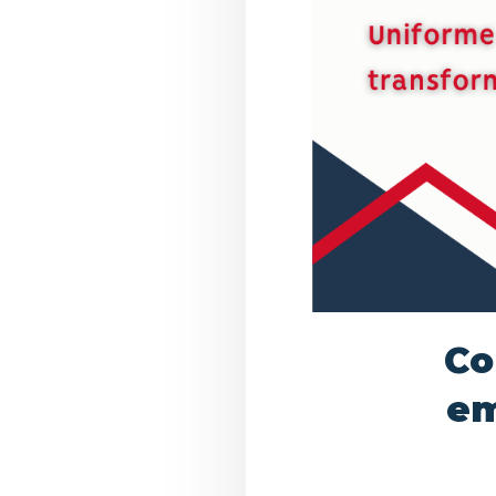
Co
em