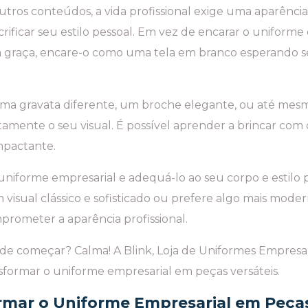
os conteúdos, a vida profissional exige uma aparência p
acrificar seu estilo pessoal. Em vez de encarar o unifor
 graça, encare-o como uma tela em branco esperando s
a gravata diferente, um broche elegante, ou até mesm
ente o seu visual. É possível aprender a brincar com c
impactante.
 uniforme empresarial e adequá-lo ao seu corpo e estilo 
 visual clássico e sofisticado ou prefere algo mais mode
prometer a aparência profissional.
nde começar? Calma! A Blink, Loja de Uniformes Empresari
sformar o uniforme empresarial em peças versáteis.
rmar o Uniforme Empresarial em Peças