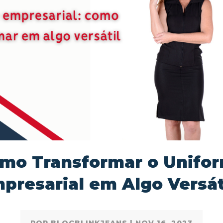
mo Transformar o Unifo
presarial em Algo Versát
POR
BLOGBLINKJEANS
|
NOV 16, 2023