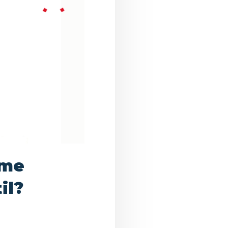
rme
il?