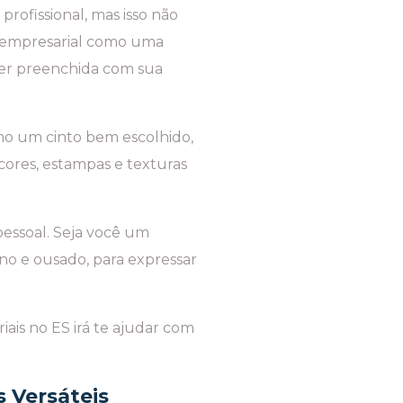
rofissional, mas isso não
me empresarial como uma
er preenchida com sua
o um cinto bem escolhido,
ores, estampas e texturas
pessoal. Seja você um
rno e ousado, para expressar
ais no ES irá te ajudar com
 Versáteis