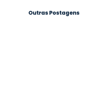
Outras Postagens
Calça Profissional Feminina e Masculina:
Como Escolher o Modelo Ideal para Cada