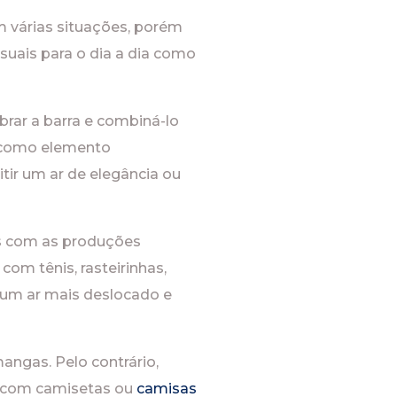
 várias situações, porém
uais para o dia a dia como
rar a barra e combiná-lo
va como elemento
ir um ar de elegância ou
s com as produções
com tênis, rasteirinhas,
 um ar mais deslocado e
ngas. Pelo contrário,
 com camisetas ou
camisas