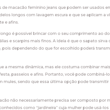
s de macacão feminino jeans que podem ser usados em
los longos com lavagem escura e que se aplicam a vis
e e afins.
ongo é possível brincar com o seu comprimento ao dob
álias e scarpins mais finos. A ideia é que o sapato sir
 pois dependendo do que for escolhido poderá transmit
gue a mesma dinâmica, mas ele costuma combinar mai
esta, passeios e afins. Portanto, você pode combiná-lo 
m mules, sendo que essa última opção pode transmitir
acão não necessariamente precisa ser composto por ma
nhecidos como “jardineira” cuja mulher pode usá-los