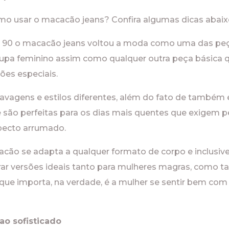
omo usar o macacão jeans? Confira algumas dicas abaix
 90 o macacão jeans voltou a moda como uma das peça
pa feminino assim como qualquer outra peça básica qu
ões especiais.
lavagens e estilos diferentes, além do fato de também e
ão perfeitas para os dias mais quentes que exigem p
ecto arrumado.
cão se adapta a qualquer formato de corpo e inclusive 
trar versões ideais tanto para mulheres magras, como t
O que importa, na verdade, é a mulher se sentir bem c
ao sofisticado