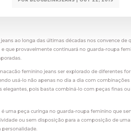
POR
BLOGBLINKJEANS
|
OUT 22, 2019
 jeans ao longa das últimas décadas nos convence de 
o e que provavelmente continuará no guarda-roupa femi
mporadas.
macacão feminino jeans ser explorado de diferentes f
dendo usá-lo não apenas no dia a dia com combinações
elegantes, pois basta combiná-lo com peças finas ou 
é uma peça curinga no guarda-roupa feminino que ser
tividade ou sem disposição para a composição de uma
a personalidade.