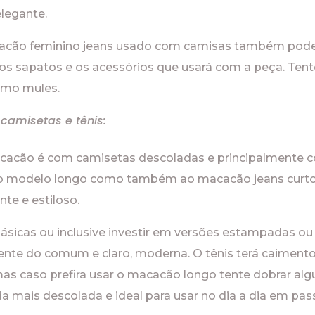
legante.
cacão feminino jeans usado com camisas também pode
 os sapatos e os acessórios que usará com a peça. Ten
esmo mules.
amisetas e tênis:
cacão é com camisetas descoladas e principalmente c
 ao modelo longo como também ao macacão jeans curto
nte e estiloso.
ásicas ou inclusive investir em versões estampadas o
rente do comum e claro, moderna. O tênis terá caimen
as caso prefira usar o macacão longo tente dobrar alg
a mais descolada e ideal para usar no dia a dia em pass