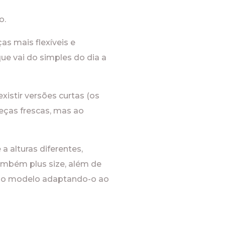
o.
s mais flexíveis e
e vai do simples do dia a
xistir versões curtas (os
eças frescas, mas ao
a alturas diferentes,
ambém plus size, além de
om o modelo adaptando-o ao