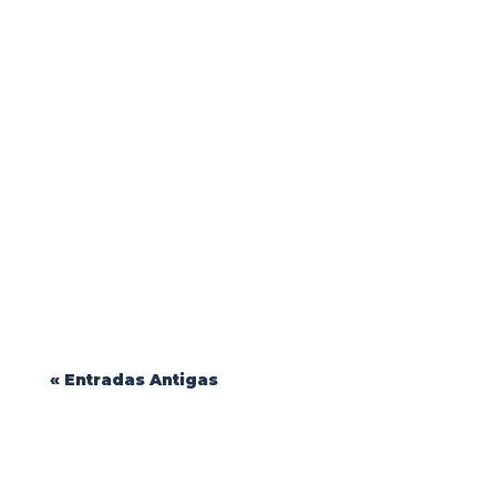
Durabilidade e Conforto: Como Escolher o
Melhor Tecido para Uniformes Profissionais
| Blink Jeans...
« Entradas Antigas