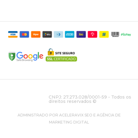
CNPJ: 27.273.028/0001-59 - Todos os
direitos reservados ©
ADMINISTRADO POR ACELERAVIX SEO E AGÊNCIA DE
MARKETING DIGITAL