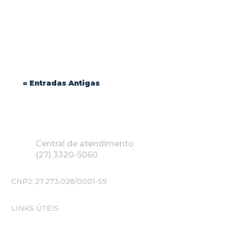
Durabilidade e Conforto: Como Escolher o
Melhor Tecido para Uniformes Profissionais
| Blink Jeans...
« Entradas Antigas
Central de atendimento
(27) 3320-5060
CNPJ: 27.273.028/0001-59
LINKS ÚTEIS