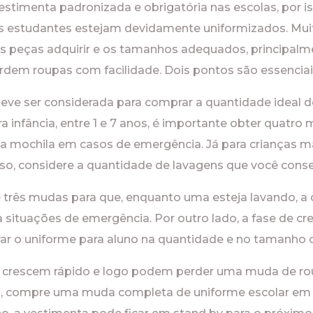
stimenta padronizada e obrigatória nas escolas, por is
 os estudantes estejam devidamente uniformizados. Muit
 peças adquirir e os tamanhos adequados, principalme
rdem roupas com facilidade. Dois pontos são essenciai
deve ser considerada para comprar a quantidade ideal d
ra infância, entre 1 e 7 anos, é importante obter quatr
 na mochila em casos de emergência. Já para crianças m
aso, considere a quantidade de lavagens que você con
rês mudas para que, enquanto uma esteja lavando, a o
 situações de emergência. Por outro lado, a fase de 
ar o uniforme para aluno na quantidade e no tamanho 
crescem rápido e logo podem perder uma muda de roupa
as, compre uma muda completa de uniforme escolar e