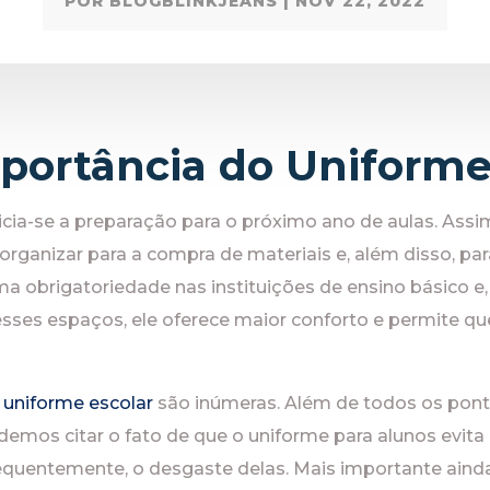
POR
BLOGBLINKJEANS
|
NOV 22, 2022
mportância do Uniforme
nicia-se a preparação para o próximo ano de aulas. Assi
ganizar para a compra de materiais e, além disso, para
a obrigatoriedade nas instituições de ensino básico e
sses espaços, ele oferece maior conforto e permite q
m
uniforme escolar
são inúmeras. Além de todos os pon
mos citar o fato de que o uniforme para alunos evita
equentemente, o desgaste delas. Mais importante ainda