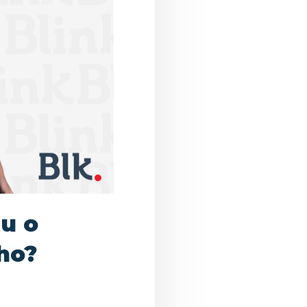
iu o
ho?