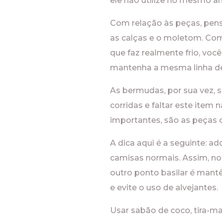
ele não utilize no mesmo an
Com relação às peças, pens
as calças e o moletom. Com
que faz realmente frio, vo
mantenha a mesma linha de 
As bermudas, por sua vez, s
corridas e faltar este item 
importantes, são as peças 
A dica aqui é a seguinte: a
camisas normais. Assim, no 
outro ponto basilar é mant
e evite o uso de alvejantes.
Usar sabão de coco, tira-m