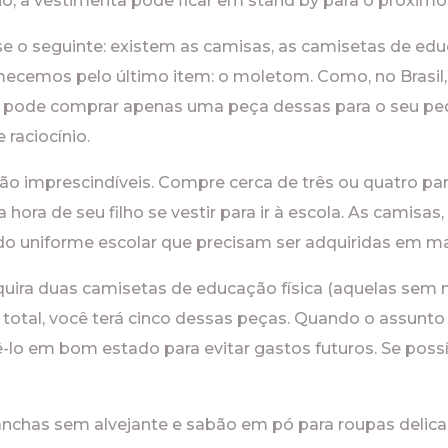
o, a vestimenta pode ficar em stand by para o próximo 
e o seguinte: existem as camisas, as camisetas de edu
ecemos pelo último item: o moletom. Como, no Brasil, 
cê pode comprar apenas uma peça dessas para o seu pe
raciocínio.
ão imprescindíveis. Compre cerca de três ou quatro pa
na hora de seu filho se vestir para ir à escola. As camis
do uniforme escolar que precisam ser adquiridas em m
dquira duas camisetas de educação física (aquelas sem 
total, você terá cinco dessas peças. Quando o assunto
ê-lo em bom estado para evitar gastos futuros. Se poss
anchas sem alvejante e sabão em pó para roupas delic