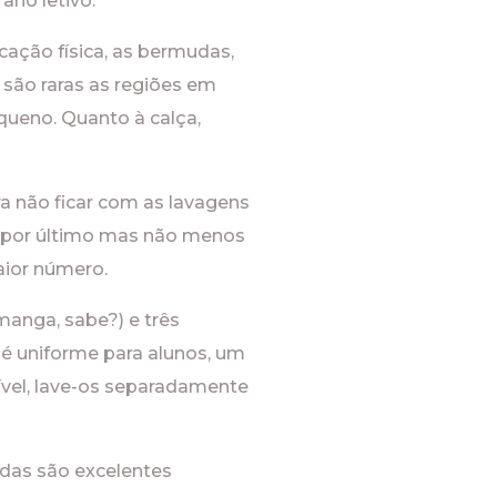
ano letivo.
cação física, as bermudas,
são raras as regiões em
queno. Quanto à calça,
ra não ficar com as lavagens
as, por último mas não menos
aior número.
manga, sabe?) e três
 é uniforme para alunos, um
ível, lave-os separadamente
adas são excelentes