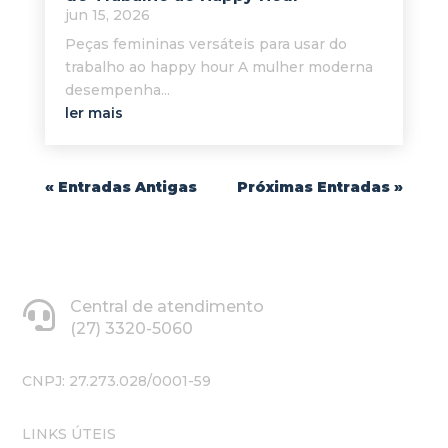
jun 15, 2026
Peças femininas versáteis para usar do
trabalho ao happy hour A mulher moderna
desempenha...
ler mais
« Entradas Antigas
Próximas Entradas »
Central de atendimento
(27) 3320-5060
CNPJ: 27.273.028/0001-59
LINKS ÚTEIS