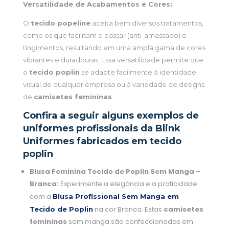
Versatilidade de Acabamentos e Cores:
O
tecido popeline
aceita bem diversos tratamentos,
como os que facilitam o passar (anti-amassado) e
tingimentos, resultando em uma ampla gama de cores
vibrantes e duradouras. Essa versatilidade permite que
o
tecido poplin
se adapte facilmente à identidade
visual de qualquer empresa ou à variedade de designs
de
camisetes femininas
.
Confira a seguir alguns exemplos de
uniformes profissionais da Blink
Uniformes fabricados em tecido
poplin
Blusa Feminina Tecido de Poplin Sem Manga –
Branca:
Experimente a elegância e a praticidade
com a
Blusa Profissional Sem Manga em
na cor Branca. Estas
camisetes
Tecido de Poplin
femininas
sem manga são confeccionadas em