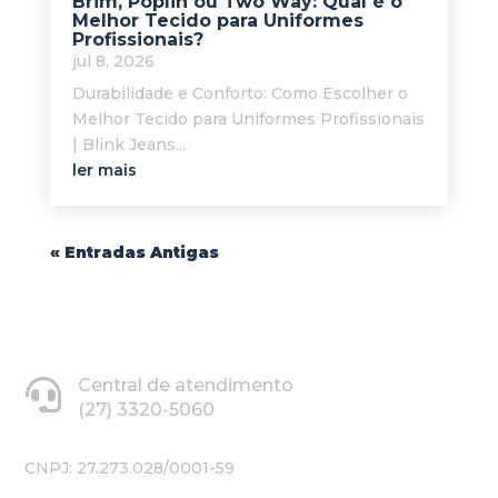
Brim, Poplin ou Two Way: Qual é o
Melhor Tecido para Uniformes
Profissionais?
jul 8, 2026
Durabilidade e Conforto: Como Escolher o
Melhor Tecido para Uniformes Profissionais
| Blink Jeans...
ler mais
« Entradas Antigas
Central de atendimento
(27) 3320-5060
CNPJ: 27.273.028/0001-59