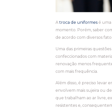
A
troca de uniformes
é uma 
momento. Porém, saber com q
de acordo com diversos fato
Uma das primeiras questões 
confeccionados com materia
renovação menos frequente.
com mais frequência.
Além disso, é preciso levar 
envolvem mais sujeira ou d
que trabalham ao ar livre, 
resistentes e, consequente