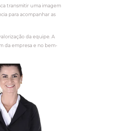
sca transmitir uma imagem
ncia para acompanhar as
lorização da equipe. A
em da empresa e no bem-