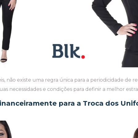
eis, não existe uma regra única para a periodicidade de 
uas necessidades e condições para definir a melhor estr
inanceiramente para a Troca dos Uni