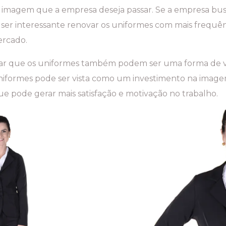
 imagem que a empresa deseja passar. Se a empresa bu
 ser interessante renovar os uniformes com mais frequê
ercado.
rar que os uniformes também podem ser uma forma de va
niformes pode ser vista como um investimento na imag
ue pode gerar mais satisfação e motivação no trabalho.