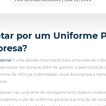
POR
BLOGBLINKJEANS
|
JAN 22, 2023
tar por um Uniforme Pr
presa?
sional
é uma decisão importante para empresas de todos
e advocacia. Isso porque, além de garantir a padronização
rma de reforçar a identidade visual da empresa e transm
ios.
ssional traz uma série de vantagens tanto para os colab
boradores, o uso do uniforme garante a proteção de roup