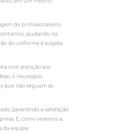
ortanto, em um mesmo
agem de profissionalismo.
mportantes, ajudando na
ção do uniforme é exigida
eita com atenção aos
isso, é necessário
res que não seguem as
ade, garantindo a satisfação
mpresa. E, como veremos a
s da equipe.