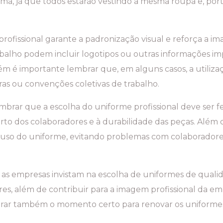
a, já que todos estarão vestindo a mesma roupa e, p
rofissional garante a padronização visual e reforça a im
abalho podem incluir logotipos ou outras informações i
 é importante lembrar que, em alguns casos, a utiliza
s ou convenções coletivas de trabalho.
mbrar que a escolha do uniforme profissional deve ser f
orto dos colaboradores e à durabilidade das peças. Além d
 o uso do uniforme, evitando problemas com colaborado
 as empresas invistam na escolha de uniformes de qualid
res, além de contribuir para a imagem profissional da e
derar também o momento certo para renovar os uniforme