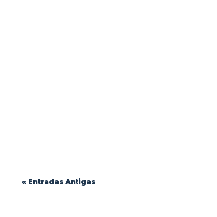
Durabilidade e Conforto: Como Escolher o
Melhor Tecido para Uniformes Profissionais
| Blink Jeans...
« Entradas Antigas