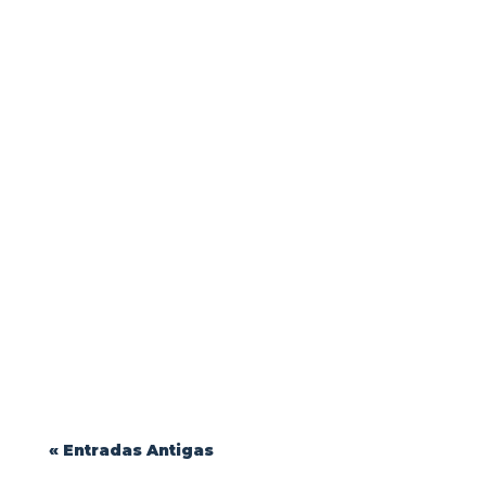
Durabilidade e Conforto: Como Escolher o
Melhor Tecido para Uniformes Profissionais
| Blink Jeans...
« Entradas Antigas