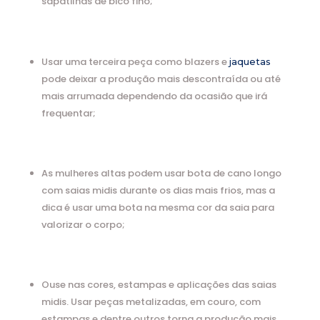
sapatilhas de bico fino;
Usar uma terceira peça como blazers e
jaquetas
pode deixar a produção mais descontraída ou até
mais arrumada dependendo da ocasião que irá
frequentar;
As mulheres altas podem usar bota de cano longo
com saias midis durante os dias mais frios, mas a
dica é usar uma bota na mesma cor da saia para
valorizar o corpo;
Ouse nas cores, estampas e aplicações das saias
midis. Usar peças metalizadas, em couro, com
estampas e dentre outros torna a produção mais