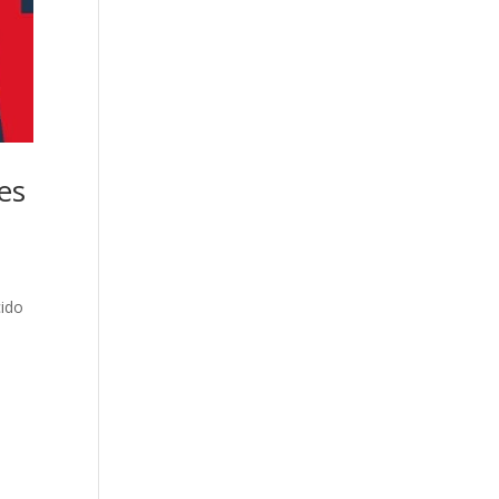
es
cido
O