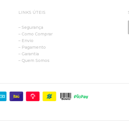
LINKS ÚTEIS
– Segurança
– Como Comprar
– Envio
– Pagamento
– Garantia
– Quem Somos