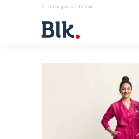
1ª Troca grátis – 30 dias