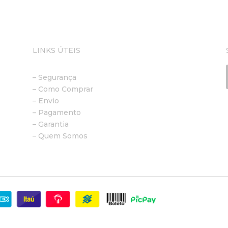
LINKS ÚTEIS
– Segurança
– Como Comprar
– Envio
– Pagamento
– Garantia
– Quem Somos