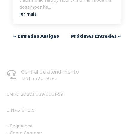
trabalho ao happy hour A mulher moderna
desempenha...
ler mais
« Entradas Antigas
Próximas Entradas »
Central de atendimento
(27) 3320-5060
CNPJ: 27.273.028/0001-59
LINKS ÚTEIS
– Segurança
– Como Comprar