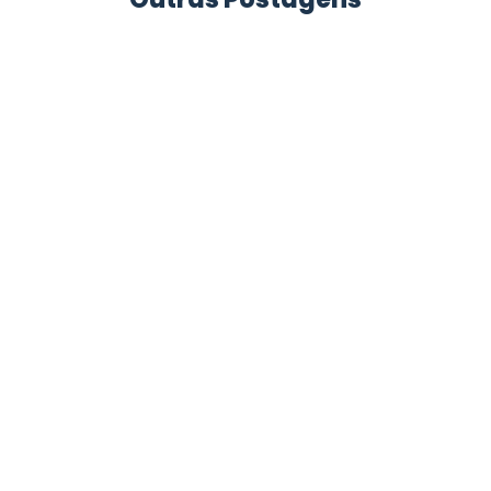
Calça Profissional Feminina e Masculina:
Como Escolher o Modelo Ideal para Cada
Atividade A...