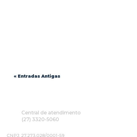
Durabilidade e Conforto: Como Escolher o
Melhor Tecido para Uniformes Profissionais
| Blink Jeans...
« Entradas Antigas
Central de atendimento
(27) 3320-5060
CNPJ: 27.273.028/0001-59