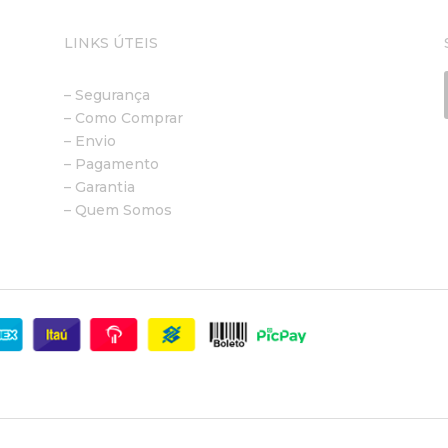
LINKS ÚTEIS
– Segurança
– Como Comprar
– Envio
– Pagamento
– Garantia
– Quem Somos