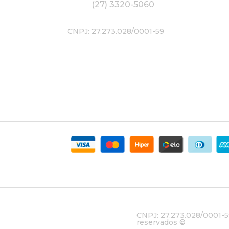
(27) 3320-5060
CNPJ: 27.273.028/0001-59
CNPJ: 27.273.028/0001-59
reservados ©