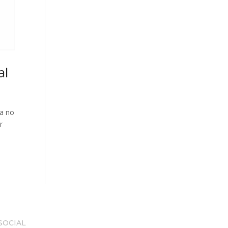
al
ja no
r
SOCIAL