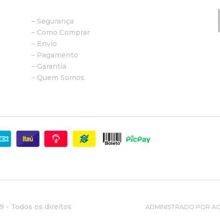
– Segurança
– Como Comprar
– Envio
– Pagamento
– Garantia
– Quem Somos
 - Todos os direitos
ADMINISTRADO POR ACE