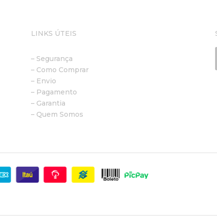
LINKS ÚTEIS
– Segurança
– Como Comprar
– Envio
– Pagamento
– Garantia
– Quem Somos