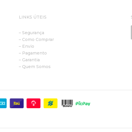
LINKS ÚTEIS
– Segurança
– Como Comprar
– Envio
– Pagamento
– Garantia
– Quem Somos