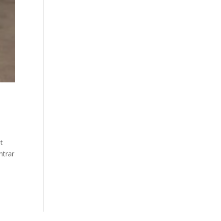
t
ntrar