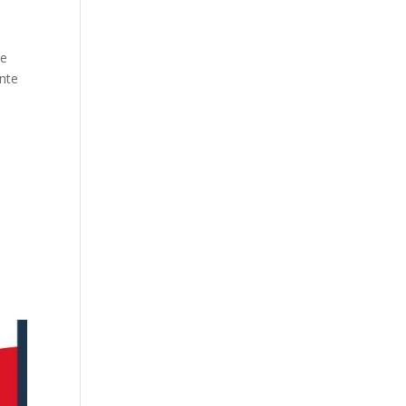
 e
ante