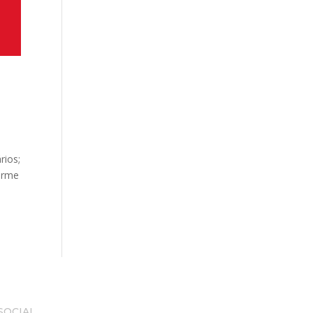
rios;
forme
SOCIAL