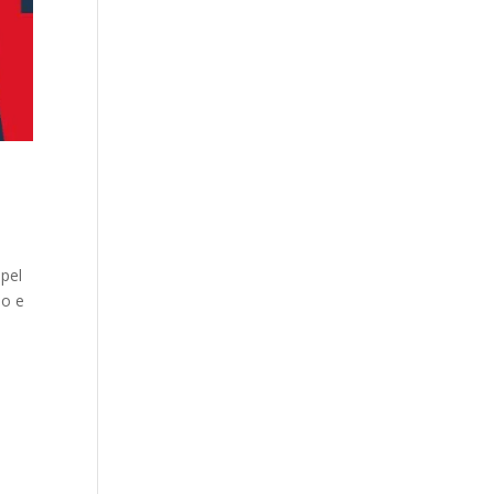
apel
mo e