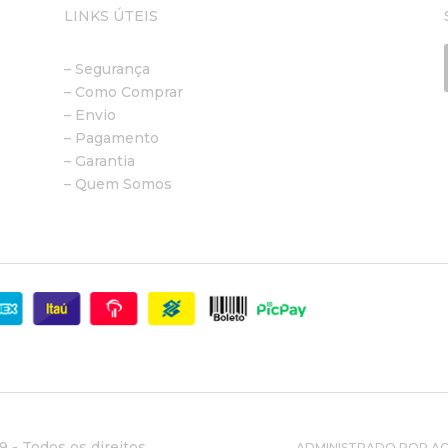
LINKS ÚTEIS
– Segurança
– Como Comprar
– Envio
– Pagamento
– Garantia
– Quem Somos
 - Todos os direitos
ADMINISTRADO POR ACE